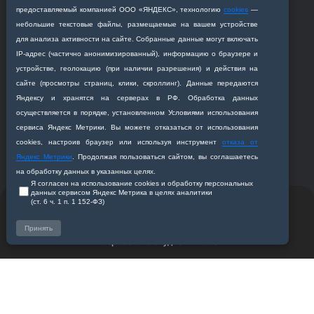
предоставляемый компанией ООО «ЯНДЕКС», технологию
cookies
—
небольшие текстовые файлы, размещаемые на вашем устройстве
для анализа активности на сайте. Собранные данные могут включать
Приемная комиссия
IP‑адрес (частично анонимизированный), информацию о браузере и
Благовещенск, ул. Горького, 95
устройстве, геолокацию (при наличии разрешения) и действия на
сайте (просмотры страниц, клики, скроллинг). Данные передаются
+7 (4162) 319‒016
Яндексу и хранятся на серверах в РФ. Обработка данных
abitur@amursma.su
осуществляется в порядке, установленном Условиями использования
Сведения об образовательной
сервиса Яндекс Метрики. Вы можете отказаться от использования
организации
cookies, настроив браузер или используя инструмент
отказа от
Яндекс Метрики
. Продолжая пользоваться сайтом, вы соглашаетесь
на обработку данных в указанных целях.
Я согласен на использование cookies и обработку персональных
данных сервисом Яндекс Метрика в целях аналитики
(ст. 6 ч. 1 п. 1 152‑ФЗ)
© 2011-2026 ФГБОУ ВО Амурская государственная
медицинская академия
Принять
Разработано студией
Z-Labs