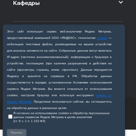
Кафедры
Этот сайт использует сервис веб‑аналитики Яндекс Метрика,
предоставляемый компанией ООО «ЯНДЕКС», технологию
cookies
—
Приемная комиссия
небольшие текстовые файлы, размещаемые на вашем устройстве
Благовещенск, ул. Горького, 95
для анализа активности на сайте. Собранные данные могут включать
+7 (4162) 319‒016
IP‑адрес (частично анонимизированный), информацию о браузере и
abitur@amursma.su
устройстве, геолокацию (при наличии разрешения) и действия на
Сведения об образовательной
сайте (просмотры страниц, клики, скроллинг). Данные передаются
организации
Яндексу и хранятся на серверах в РФ. Обработка данных
осуществляется в порядке, установленном Условиями использования
сервиса Яндекс Метрики. Вы можете отказаться от использования
cookies, настроив браузер или используя инструмент
отказа от
Яндекс Метрики
. Продолжая пользоваться сайтом, вы соглашаетесь
© 2011-2026 ФГБОУ ВО Амурская государственная
на обработку данных в указанных целях.
медицинская академия
Я согласен на использование cookies и обработку персональных
данных сервисом Яндекс Метрика в целях аналитики
(ст. 6 ч. 1 п. 1 152‑ФЗ)
Разработано студией
Z-Labs
Принять