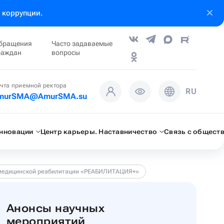
 коррупции.
бращения
Часто задаваемые
раждан
вопросы
чта приемной ректора
RU
murSMA@AmurSMA.su
инновации
Центр карьеры. Наставничество
Связь с общест
и медицинской реабилитации «РЕАБИЛИТАЦИЯ+»
Анонсы научных
мероприятий