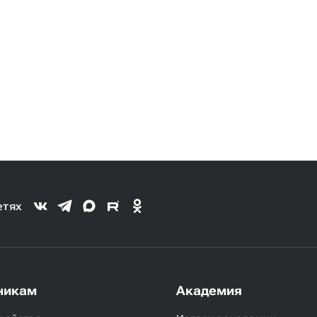
етях
никам
Академия