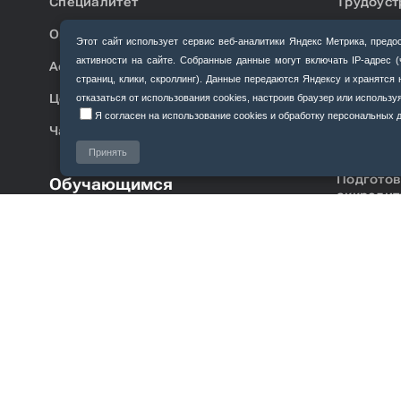
Специалитет
Трудоуст
Ординатура
Информац
Этот сайт использует сервис веб‑аналитики Яндекс Метрика, пр
организа
активности на сайте. Собранные данные могут включать IP‑адрес 
Аспирантура
страниц, клики, скроллинг). Данные передаются Яндексу и хранятс
Общая и
Центр довузовской подготовки
аккредит
отказаться от использования cookies, настроив браузер или использ
Я согласен на использование cookies и обработку персональных да
Часто задаваемые вопросы
Первична
специали
Принять
Подготов
Обучающимся
аккредит
Ординатура
Аспирантура
Дополнительное образование
Расписание занятий
Расписание занятий аспирантов,
ординаторов