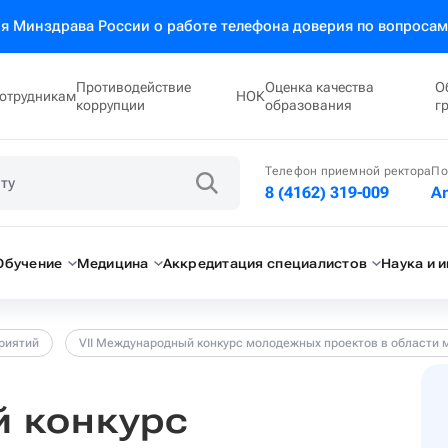
 Минздрава России о работе телефона доверия по вопросам
Противодействие
Оценка качества
О
отрудникам
НОК
коррупции
образования
г
Телефон приемной ректора
По
8 (4162) 319-009
A
Обучение
Медицина
Аккредитация специалистов
Наука и 
риятий
VII Международный конкурс молодежных проектов в област
й конкурс