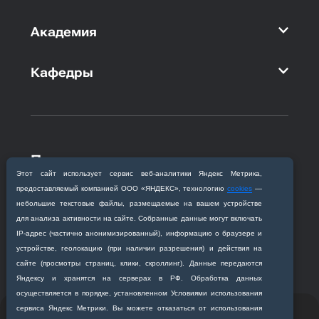
Академия
Кафедры
Приемная комиссия
Благовещенск, ул. Горького, 95
Этот сайт использует сервис веб‑аналитики Яндекс Метрика,
предоставляемый компанией ООО «ЯНДЕКС», технологию
cookies
—
+7 (4162) 319‒016
небольшие текстовые файлы, размещаемые на вашем устройстве
abitur@amursma.su
для анализа активности на сайте. Собранные данные могут включать
Сведения об образовательной
IP‑адрес (частично анонимизированный), информацию о браузере и
организации
устройстве, геолокацию (при наличии разрешения) и действия на
сайте (просмотры страниц, клики, скроллинг). Данные передаются
Яндексу и хранятся на серверах в РФ. Обработка данных
осуществляется в порядке, установленном Условиями использования
сервиса Яндекс Метрики. Вы можете отказаться от использования
© 2011-2026 ФГБОУ ВО Амурская государственная