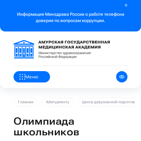
Информация Минздрава России о работе телефона
доверия по вопросам коррупции.
Меню
Главная
Абитуриенту
Центр довузовской подготовки
Олимпиада
школьников