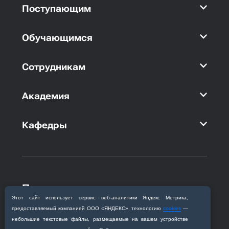
Поступающим
Обучающимся
Сотрудникам
Академия
Кафедры
Приемная комиссия
Этот сайт использует сервис веб‑аналитики Яндекс Метрика,
Благовещенск, ул. Горького, 95
предоставляемый компанией ООО «ЯНДЕКС», технологию
cookies
—
+7 (4162) 319‒016
небольшие текстовые файлы, размещаемые на вашем устройстве
abitur@amursma.su