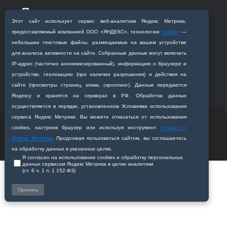
Приемная комиссия
Этот сайт использует сервис веб‑аналитики Яндекс Метрика,
Благовещенск, ул. Горького, 95
предоставляемый компанией ООО «ЯНДЕКС», технологию
cookies
—
+7 (4162) 319‒016
небольшие текстовые файлы, размещаемые на вашем устройстве
abitur@amursma.su
для анализа активности на сайте. Собранные данные могут включать
Сведения об образовательной
IP‑адрес (частично анонимизированный), информацию о браузере и
организации
устройстве, геолокацию (при наличии разрешения) и действия на
сайте (просмотры страниц, клики, скроллинг). Данные передаются
Яндексу и хранятся на серверах в РФ. Обработка данных
осуществляется в порядке, установленном Условиями использования
сервиса Яндекс Метрики. Вы можете отказаться от использования
© 2011-2026 ФГБОУ ВО Амурская государственная
cookies, настроив браузер или используя инструмент
отказа от
медицинская академия
Яндекс Метрики
. Продолжая пользоваться сайтом, вы соглашаетесь
Разработано студией
Z-Labs
на обработку данных в указанных целях.
Я согласен на использование cookies и обработку персональных
данных сервисом Яндекс Метрика в целях аналитики
(ст. 6 ч. 1 п. 1 152‑ФЗ)
Принять