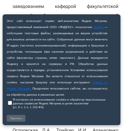
заведованием кафедрой факультетской
терапией, работал проректором по научной
Этот сайт использует сервис веб‑аналитики Яндекс Метрика,
работе, а с 1968 г. - ректором БГМИ.
предоставляемый компанией ООО «ЯНДЕКС», технологию
cookies
—
небольшие текстовые файлы, размещаемые на вашем устройстве
В 1965 г. защитил докторскую диссертацию
для анализа активности на сайте. Собранные данные могут включать
IP‑адрес (частично анонимизированный), информацию о браузере и
«Тиреотоксический зоб и его связь с
устройстве, геолокацию (при наличии разрешения) и действия на
сайте (просмотры страниц, клики, скроллинг). Данные передаются
эндемическим поражением щитовидной
Яндексу и хранятся на серверах в РФ. Обработка данных
железы».
осуществляется в порядке, установленном Условиями использования
сервиса Яндекс Метрики. Вы можете отказаться от использования
cookies, настроив браузер или используя инструмент
В годы заведования кафедрой Петром
отказа от
Яндекс Метрики
. Продолжая пользоваться сайтом, вы соглашаетесь
Яковлевичем Григорьевым сформировался
на обработку данных в указанных целях.
Я согласен на использование cookies и обработку персональных
высокопрофессиональный коллектив. Часть
данных сервисом Яндекс Метрика в целях аналитики
(ст. 6 ч. 1 п. 1 152‑ФЗ)
преподавателей пришли на кафедру уже
Принять
зрелыми врачами и педагогами (Кукина Н.П.,
Островская Л.А., Трийгер И.И., Апанасенко