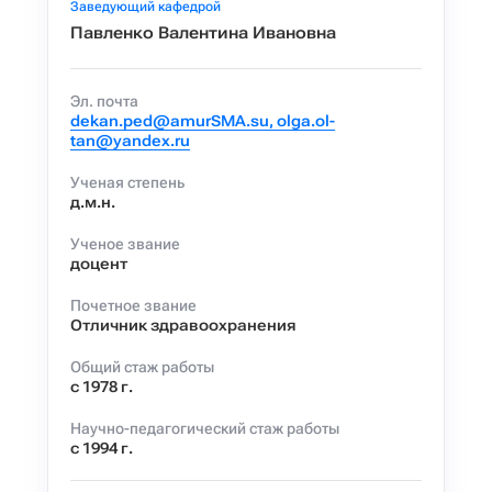
Заведующий кафедрой
Павленко Валентина Ивановна
Эл. почта
dekan.ped@amurSMA.su, olga.ol-
tan@yandex.ru
Ученая степень
д.м.н.
Ученое звание
доцент
Почетное звание
Отличник здравоохранения
Общий стаж работы
с 1978 г.
Научно-педагогический стаж работы
с 1994 г.