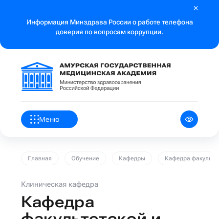
Информация Минздрава России о работе телефона
доверия по вопросам коррупции.
Меню
Главная
Обучение
Кафедры
Кафедра факульте
Клиническая кафедра
Кафедра
факультетской и