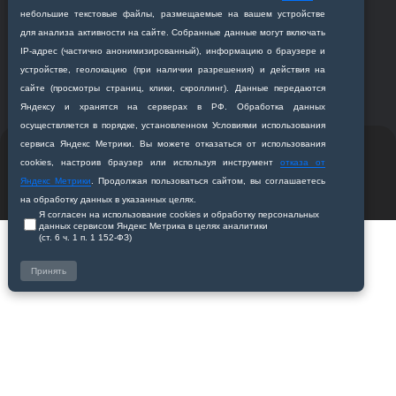
+7 (4162) 319‒016
небольшие текстовые файлы, размещаемые на вашем устройстве
abitur@amursma.su
для анализа активности на сайте. Собранные данные могут включать
Сведения об образовательной
IP‑адрес (частично анонимизированный), информацию о браузере и
организации
устройстве, геолокацию (при наличии разрешения) и действия на
сайте (просмотры страниц, клики, скроллинг). Данные передаются
Яндексу и хранятся на серверах в РФ. Обработка данных
осуществляется в порядке, установленном Условиями использования
сервиса Яндекс Метрики. Вы можете отказаться от использования
© 2011-2026 ФГБОУ ВО Амурская государственная
cookies, настроив браузер или используя инструмент
отказа от
медицинская академия
Яндекс Метрики
. Продолжая пользоваться сайтом, вы соглашаетесь
Разработано студией
Z-Labs
на обработку данных в указанных целях.
Я согласен на использование cookies и обработку персональных
данных сервисом Яндекс Метрика в целях аналитики
(ст. 6 ч. 1 п. 1 152‑ФЗ)
Принять