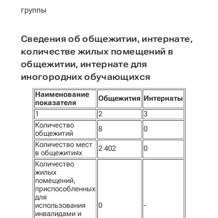
группы
Сведения об общежитии, интернате,
количестве жилых помещений в
общежитии, интернате для
иногородних обучающихся
Наименование
Общежития
Интернаты
показателя
1
2
3
Количество
8
0
общежитий
Количество мест
2 402
0
в общежитиях
Количество
жилых
помещений,
приспособленных
для
использования
0
-
инвалидами и