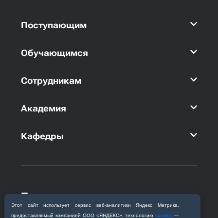
Поступающим
Обучающимся
Сотрудникам
Академия
Кафедры
Приемная комиссия
Этот сайт использует сервис веб‑аналитики Яндекс Метрика,
Благовещенск, ул. Горького, 95
предоставляемый компанией ООО «ЯНДЕКС», технологию
cookies
—