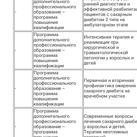
дополнительного
ранней диагностики и
профессионального
эффективной реабилита
-
образование –
пациентов с сахарным
программа
диабетом 2 типа на
повышения
амбулаторном этапе
квалификации
Программа
Интенсивная терапия и
дополнительного
реанимация при
профессионального
хирургической и
-
образование –
травматологической
программа
патологии у взрослых и
повышения
детей
квалификации
Программа
дополнительного
Первичная и вторичная
профессионального
профилактика ожирения
-
образование –
сахарного диабета на
программа
врачебном участке
повышения
квалификации
Программа
дополнительного
Современные вопросы
профессионального
лечения сахарного диаб
-
образование –
у взрослых и детей.
программа
Терапия неотложных