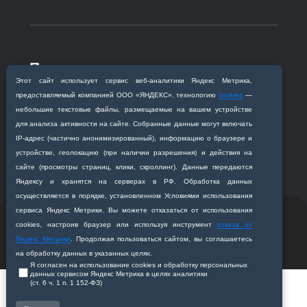
Приемная комиссия
Этот сайт использует сервис веб‑аналитики Яндекс Метрика,
Благовещенск, ул. Горького, 95
предоставляемый компанией ООО «ЯНДЕКС», технологию
cookies
—
+7 (4162) 319‒016
небольшие текстовые файлы, размещаемые на вашем устройстве
abitur@amursma.su
для анализа активности на сайте. Собранные данные могут включать
Сведения об образовательной
IP‑адрес (частично анонимизированный), информацию о браузере и
организации
устройстве, геолокацию (при наличии разрешения) и действия на
сайте (просмотры страниц, клики, скроллинг). Данные передаются
Яндексу и хранятся на серверах в РФ. Обработка данных
осуществляется в порядке, установленном Условиями использования
сервиса Яндекс Метрики. Вы можете отказаться от использования
© 2011-2026 ФГБОУ ВО Амурская государственная
cookies, настроив браузер или используя инструмент
отказа от
медицинская академия
Яндекс Метрики
. Продолжая пользоваться сайтом, вы соглашаетесь
Разработано студией
Z-Labs
на обработку данных в указанных целях.
Я согласен на использование cookies и обработку персональных
данных сервисом Яндекс Метрика в целях аналитики
(ст. 6 ч. 1 п. 1 152‑ФЗ)