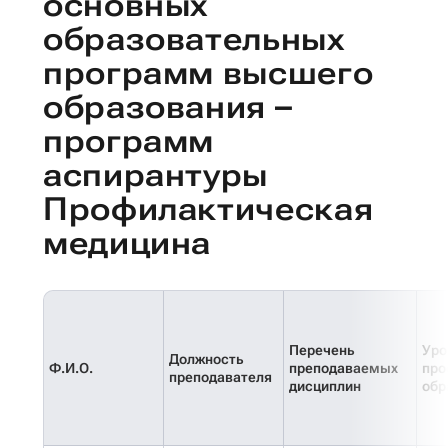
основных
образовательных
программ высшего
образования –
программ
аспирантуры
Профилактическая
медицина
Перечень
Уро
Должность
Ф.И.О.
преподаваемых
про
преподавателя
дисциплин
обр