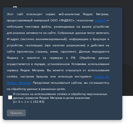
Приемная комиссия
Этот сайт использует сервис веб‑аналитики Яндекс Метрика,
Благовещенск, ул. Горького, 95
предоставляемый компанией ООО «ЯНДЕКС», технологию
cookies
—
+7 (4162) 319‒016
небольшие текстовые файлы, размещаемые на вашем устройстве
abitur@amursma.su
для анализа активности на сайте. Собранные данные могут включать
Сведения об образовательной
IP‑адрес (частично анонимизированный), информацию о браузере и
организации
устройстве, геолокацию (при наличии разрешения) и действия на
сайте (просмотры страниц, клики, скроллинг). Данные передаются
Яндексу и хранятся на серверах в РФ. Обработка данных
осуществляется в порядке, установленном Условиями использования
сервиса Яндекс Метрики. Вы можете отказаться от использования
© 2011-2026 ФГБОУ ВО Амурская государственная
cookies, настроив браузер или используя инструмент
отказа от
медицинская академия
Яндекс Метрики
. Продолжая пользоваться сайтом, вы соглашаетесь
Разработано студией
Z-Labs
на обработку данных в указанных целях.
Я согласен на использование cookies и обработку персональных
данных сервисом Яндекс Метрика в целях аналитики
(ст. 6 ч. 1 п. 1 152‑ФЗ)
Принять