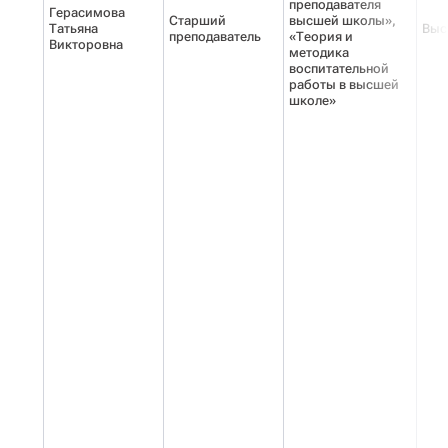
преподавателя
Герасимова
Старший
высшей школы»,
Татьяна
Выс
преподаватель
«Теория и
Викторовна
методика
воспитательной
работы в высшей
школе»