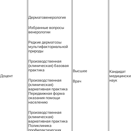
Дерматовенерология
Избранные вопросы
венерологии
Редкие дерматозы
мультифакториальной
природы
Производственная
(клиническая) базовая
практика
Высшее
Кандидат
Доцент
медицински
Производственная
наук
Врач
(клиническая)
вариативная практика
Передвижная форма
оказания помощи
населению
Производственная
(клиническая)
вариативная практика
Поликлиника
профилактических