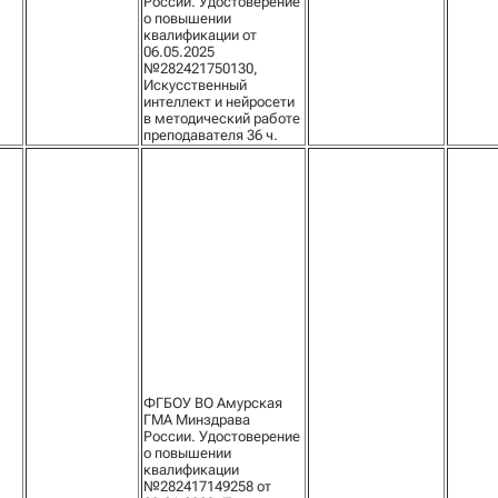
России. Удостоверение
о повышении
квалификации от
06.05.2025
№282421750130,
Искусственный
интеллект и нейросети
в методический работе
преподавателя 36 ч.
ФГБОУ ВО Амурская
ГМА Минздрава
России. Удостоверение
о повышении
квалификации
№282417149258 от