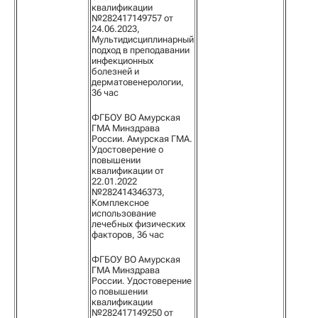
квалификации
№282417149757 от
24.06.2023,
Мультидисциплинарный
подход в преподавании
инфекционных
болезней и
дерматовенерологии,
36 час
ФГБОУ ВО Амурская
ГМА Минздрава
России. Амурская ГМА.
Удостоверение о
повышении
квалификации от
22.01.2022
№282414346373,
Комплексное
использование
лечебных физических
факторов, 36 час
ФГБОУ ВО Амурская
ГМА Минздрава
России. Удостоверение
о повышении
квалификации
№282417149250 от