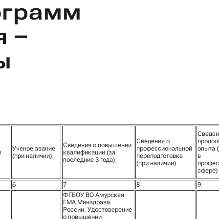
ограмм
 –
ы
Сведен
Сведения о
продол
Сведения о повышении
Ученое звание
профессиональной
опыта 
и
квалификации (за
(при наличии)
переподготовке
в
последние 3 года)
(при наличии)
профес
сфере)
6
7
8
9
ФГБОУ ВО Амурская
ГМА Минздрава
России. Удостоверение
о повышении