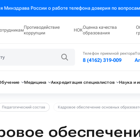
 Минздрава России о работе телефона доверия по вопросам
Противодействие
Оценка качества
О
отрудникам
НОК
коррупции
образования
г
Телефон приемной ректора
По
8 (4162) 319-009
A
Обучение
Медицина
Аккредитация специалистов
Наука и 
Педагогический состав
Кадровое обеспечение основных образоват
ровое обеспечен