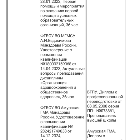
28.01.2023, Первая
помощь и мероприятия
по оказанию первой
помощи в условиях
образовательных
организаций, 36 час
ФГБОУ ВО МГМСУ
А.И.Евдокимова
Минздрава России.
Удостоверение о
повышении
квалификации
№180002159068 от
14.04.2023, Актуальные
вопросы преподавания
дисциплины
«Организация
здравоохранения и
общественное
БГПУ. Диплом о
здоровье», 36 час
профессиональной
переподготовке от
08.05.2008 серия
ФГБОУ ВО Амурская
ПП-I №073861,
ГМА Минздрава
Преподаватель
России. Удостоверение
высшей школы
о повышении
квалификации №
282421749038 от
Амурская ГМА.
14.12.2024,
Диплом о