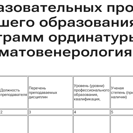
азовательных пр
шего образования
грамм ординатур
матовенерология
Уровень (уровни)
Перечень
Ученая
Должность
профессионального
преподаваемых
степень (пр
преподавателя
образования,
дисциплин
наличии)
квалификация,
2
3
4
5