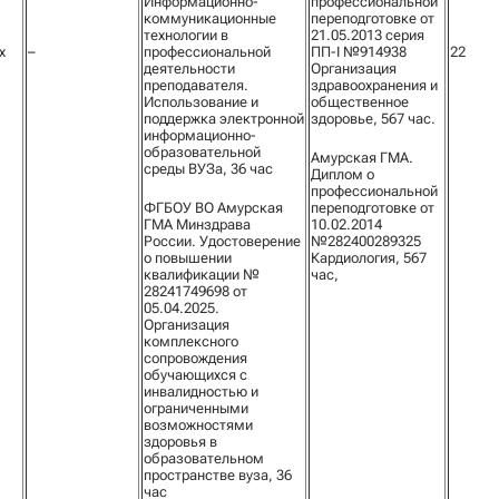
Информационно-
профессиональной
коммуникационные
переподготовке от
технологии в
21.05.2013 серия
х
–
профессиональной
ПП-I №914938
22
деятельности
Организация
преподавателя.
здравоохранения и
Использование и
общественное
поддержка электронной
здоровье, 567 час.
информационно-
образовательной
Амурская ГМА.
среды ВУЗа, 36 час
Диплом о
профессиональной
ФГБОУ ВО Амурская
переподготовке от
ГМА Минздрава
10.02.2014
России. Удостоверение
№282400289325
о повышении
Кардиология, 567
квалификации №
час,
28241749698 от
05.04.2025.
Организация
комплексного
сопровождения
обучающихся с
инвалидностью и
ограниченными
возможностями
здоровья в
образовательном
пространстве вуза, 36
час