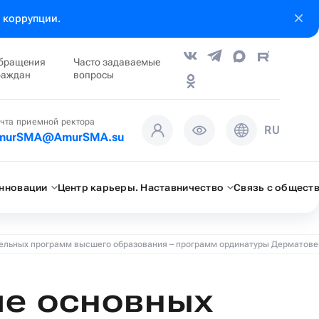
 коррупции.
бращения
Часто задаваемые
раждан
вопросы
чта приемной ректора
RU
murSMA@AmurSMA.su
инновации
Центр карьеры. Наставничество
Связь с общест
ельных программ высшего образования – программ ординатуры Дерматове
ие основных