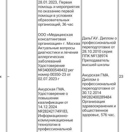
28.01.2023, Первая
помощь и мероприятия
по оказанию первой
помощи в условиях
образовательных
организаций, 36 час
ООО «Медицинская
ДальГАУ. Диплом о
консалтинговая
профессиональной
организация» г. Москва
переподготовке от
Актуальные вопросы
28.10.2010 серия
диагностики и лечения
ППK №138974
аллергических
Преподаватель
заболеваний
высшей школы
Удостоверение
№340000548432 рег
номер 00350-23 от
Амурская ГМА.
х
–
23
02.07.2023 г
Диплом о
профессиональной
переподготовке от
Амурская ГМА.
30.12.2014
Удостоверение о
№282400289484
повышении
Организация
квалификации от
здравоохранения и
14.12.2024
общественное
№282421749183,
здоровье, 576 час.
Информационно-
коммуникационные
технологии в
профессиональной