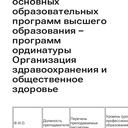
основных
образовательных
программ высшего
образования –
программ
ординатуры
Организация
здравоохранения и
общественное
здоровье
Уровень (уро
Перечень
Должность
профессиона
Ф.И.О.
преподаваемых
преподавателя
образования
дисциплин