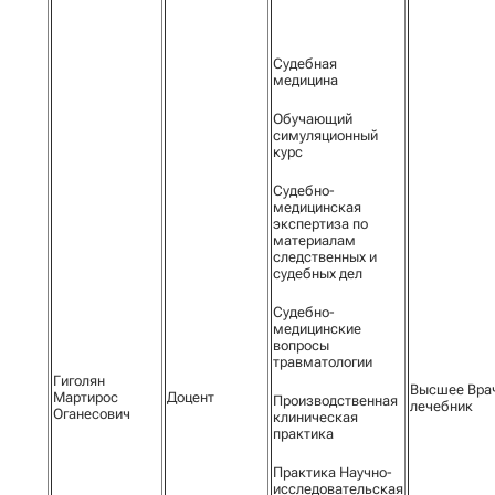
Судебная
медицина
Обучающий
симуляционный
курс
Судебно-
медицинская
экспертиза по
материалам
следственных и
судебных дел
Судебно-
медицинские
вопросы
травматологии
Гиголян
Высшее Вра
Мартирос
Доцент
Производственная
лечебник
Оганесович
клиническая
практика
Практика Научно-
исследовательская