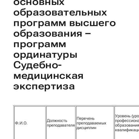
основных
образовательных
программ высшего
образования –
программ
ординатуры
Судебно-
медицинская
экспертиза
Уровень (уро
Перечень
Должность
профессиона
Ф.И.О.
преподаваемых
преподавателя
образования
дисциплин
квалификац