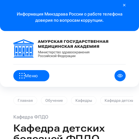
Информация Минздрава России о работе телефона
доверия по вопросам коррупции.
Меню
Главная
Обучение
Кафедры
Кафедра детских 
Кафедра ФПДО
Кафедра детских
болезней ФПДО