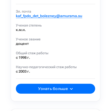
Эл. почта
kaf_fpdo_det_bolezney@amursma.su
Ученая степень
к.м.н.
Ученое звание
доцент
Общий стаж работы
с 1998 г.
Научно-педагогический стаж работы
с 2003 г.
Узнать больше