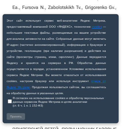
Ea., Fursova N., Zabolotskikh Tv., Grigorenko Gv.,
Medvedeva Sv., Monogarova Li., Zhuravleva Ov.
Этот сайт использует сервис веб‑аналитики Яндекс Метрика,
Respirology. 2021. Т. 26. № S3. С. 178.
предоставляемый компанией ООО «ЯНДЕКС», технологию
cookies
—
небольшие текстовые файлы, размещаемые на вашем устройстве
для анализа активности на сайте. Собранные данные могут включать
INSULIN-RESISTANCE AS AN ACTIVATOR OF
IP‑адрес (частично анонимизированный), информацию о браузере и
INFLAMMATION IN THE COMORBID COURSE OF
устройстве, геолокацию (при наличии разрешения) и действия на
сайте (просмотры страниц, клики, скроллинг). Данные передаются
СHRONIC OBSTRUCTIVE PULMONARY DISEASE
Яндексу и хранятся на серверах в РФ. Обработка данных
AND METABOLIC SYNDROME Tanchenko O.,
осуществляется в порядке, установленном Условиями использования
сервиса Яндекс Метрики. Вы можете отказаться от использования
Borodin E., Naryshkina S., Zabolotskikh T.,
cookies, настроив браузер или используя инструмент
отказа от
Sayapina I. Respirology. 2021. Т. 26. № S3. С. 34-
Яндекс Метрики
. Продолжая пользоваться сайтом, вы соглашаетесь
на обработку данных в указанных целях.
35.
Я согласен на использование cookies и обработку персональных
данных сервисом Яндекс Метрика в целях аналитики
(ст. 6 ч. 1 п. 1 152‑ФЗ)
РЕЗУЛЬТАТЫ ОЦЕНКИ АКТИВНОСТИ
Принять
ФЕРМЕНТОВ ПЕЧЕНИ У БОЛЬНЫХ