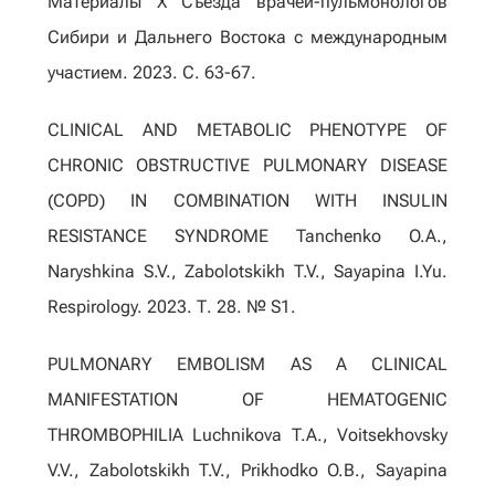
Материалы X Съезда врачей-пульмонологов
Сибири и Дальнего Востока с международным
участием. 2023. С. 63-67.
CLINICAL AND METABOLIC PHENOTYPE OF
CHRONIC OBSTRUCTIVE PULMONARY DISEASE
(COPD) IN COMBINATION WITH INSULIN
RESISTANCE SYNDROME Tanchenko O.A.,
Naryshkina S.V., Zabolotskikh T.V., Sayapina I.Yu.
Respirology. 2023. Т. 28. № S1.
PULMONARY EMBOLISM AS A CLINICAL
MANIFESTATION OF HEMATOGENIC
THROMBOPHILIA Luchnikova T.A., Voitsekhovsky
V.V., Zabolotskikh T.V., Prikhodko O.B., Sayapina