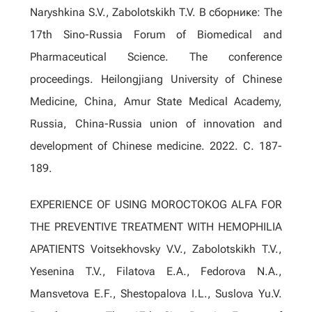
Naryshkina S.V., Zabolotskikh T.V. В сборнике: The
17th Sino-Russia Forum of Biomedical and
Pharmaceutical Science. The conference
proceedings. Heilongjiang University of Chinese
Medicine, China, Amur State Medical Academy,
Russia, China-Russia union of innovation and
development of Chinese medicine. 2022. С. 187-
189.
EXPERIENCE OF USING MOROCTOKOG ALFA FOR
THE PREVENTIVE TREATMENT WITH HEMOPHILIA
APATIENTS Voitsekhovsky V.V., Zabolotskikh T.V.,
Yesenina T.V., Filatova E.A., Fedorova N.A.,
Mansvetova E.F., Shestopalova I.L., Suslova Yu.V.