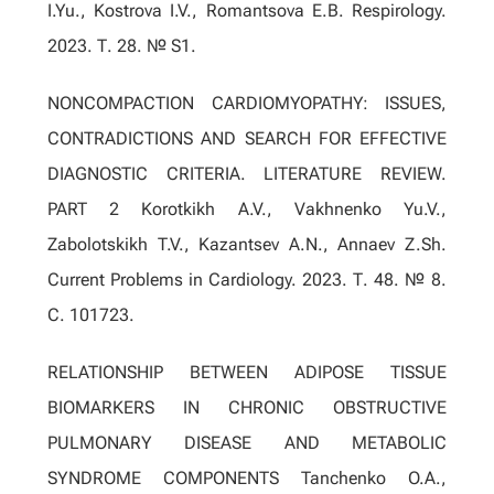
I.Yu., Kostrova I.V., Romantsova E.B. Respirology.
2023. Т. 28. № S1.
NONCOMPACTION CARDIOMYOPATHY: ISSUES,
CONTRADICTIONS AND SEARCH FOR EFFECTIVE
DIAGNOSTIC CRITERIA. LITERATURE REVIEW.
PART 2 Korotkikh A.V., Vakhnenko Yu.V.,
Zabolotskikh T.V., Kazantsev A.N., Annaev Z.Sh.
Current Problems in Cardiology. 2023. Т. 48. № 8.
С. 101723.
RELATIONSHIP BETWEEN ADIPOSE TISSUE
BIOMARKERS IN CHRONIC OBSTRUCTIVE
PULMONARY DISEASE AND METABOLIC
SYNDROME COMPONENTS Tanchenko O.A.,