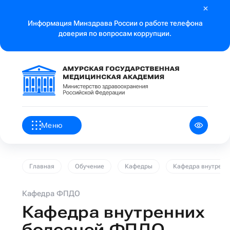
Информация Минздрава России о работе телефона
доверия по вопросам коррупции.
Меню
Главная
Обучение
Кафедры
Кафедра внутренн
Кафедра ФПДО
Кафедра внутренних
болезней ФПДО