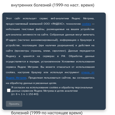
внутренних болезней (1999-по наст. время)
Л.И. Бугаева
– к.м.н., ассистент кафедры
Этот сайт использует сервис веб‑аналитики Яндекс Метрика,
предоставляемый компанией ООО «ЯНДЕКС», технологию
cookies
—
внутренних болезней (1999-2013 гг.)
небольшие текстовые файлы, размещаемые на вашем устройстве
для анализа активности на сайте. Собранные данные могут включать
В.А. Ананенко
– к.м.н., ассистент кафедры
IP‑адрес (частично анонимизированный), информацию о браузере и
устройстве, геолокацию (при наличии разрешения) и действия на
внутренних болезней (1999-по наст. время)
сайте (просмотры страниц, клики, скроллинг). Данные передаются
Яндексу и хранятся на серверах в РФ. Обработка данных
И.П. Солуянова
- к.м.н., ассистент кафедры
осуществляется в порядке, установленном Условиями использования
сервиса Яндекс Метрики. Вы можете отказаться от использования
внутренних болезней (2013-2017 гг.)
cookies, настроив браузер или используя инструмент
отказа от
Яндекс Метрики
. Продолжая пользоваться сайтом, вы соглашаетесь
Л.М. Сирик
- к.м.н., ассистент кафедры
на обработку данных в указанных целях.
Я согласен на использование cookies и обработку персональных
внутренних болезней (1999-2019 гг.)
данных сервисом Яндекс Метрика в целях аналитики
(ст. 6 ч. 1 п. 1 152‑ФЗ)
А.Н.Собко
– ассистент кафедры внутренних
Принять
болезней (1999-по настоящее время)