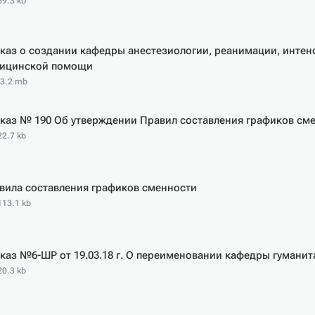
59.3 kb
каз о создании кафедры анестезиологии, реанимации, интен
ицинской помощи
 3.2 mb
каз № 190 Об утверждении Правил составления графиков см
22.7 kb
вила составления графиков сменности
113.1 kb
каз №6-ШР от 19.03.18 г. О переименовании кафедры гуманит
20.3 kb