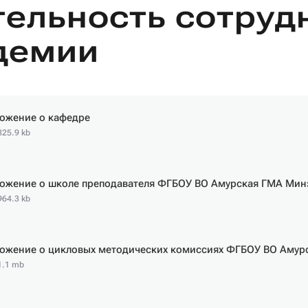
тельность сотруд
демии
ожение о кафедре
825.9 kb
ожение о школе преподавателя ФГБОУ ВО Амурская ГМА Мин
964.3 kb
ожение о цикловых методических комиссиях ФГБОУ ВО Амур
 1.1 mb