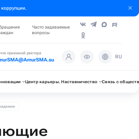
 коррупции.
бращения
Часто задаваемые
раждан
вопросы
чта приемной ректора
RU
murSMA@AmurSMA.su
инновации
Центр карьеры. Наставничество
Связь с общест
академии
ляющие