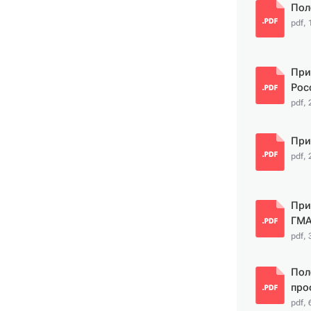
Пол
pdf,
При
Рос
pdf, 
При
pdf, 
При
ГМА
pdf, 
Пол
про
pdf, 