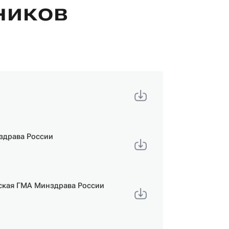
ников
здрава России
ская ГМА Минздрава России