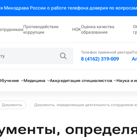
 Минздрава России о работе телефона доверия по вопросам
Противодействие
Оценка качества
О
отрудникам
НОК
коррупции
образования
г
Телефон приемной ректора
По
8 (4162) 319-009
A
Обучение
Медицина
Аккредитация специалистов
Наука и 
Документы
Документы, определяющие деятельность сотрудников 
ументы, опреде