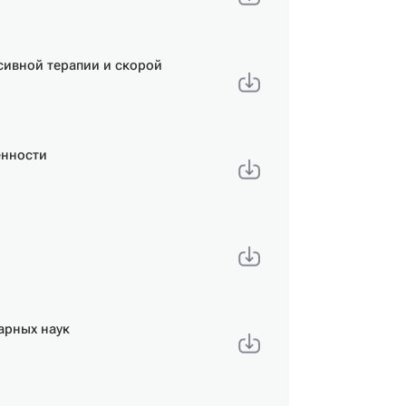
сивной терапии и скорой
енности
арных наук