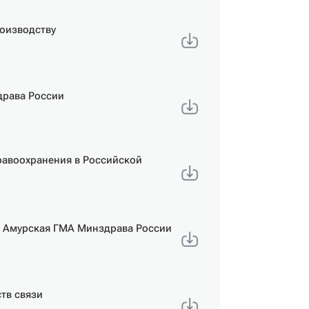
роизводству
драва России
дравоохранения в Российской
О Амурская ГМА Минздрава России
тв связи