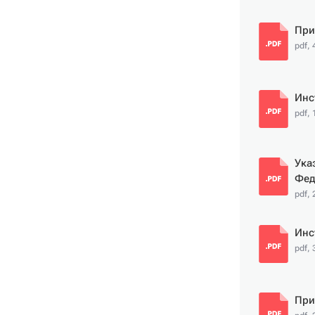
При
pdf, 
Инс
pdf,
Ука
Фед
pdf, 
Инс
pdf, 
При