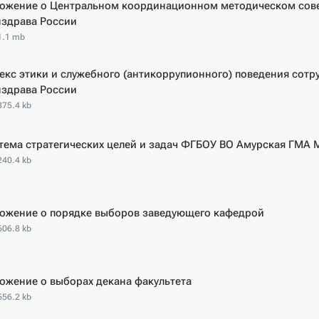
ожение о Центральном координационном методическом сов
здрава России
 1.1 mb
екс этики и служебного (антикоррупионного) поведения сот
здрава России
875.4 kb
тема стратегических целей и задач ФГБОУ ВО Амурская ГМА 
240.4 kb
ожение о порядке выборов заведующего кафедрой
606.8 kb
ожение о выборах декана факультета
556.2 kb