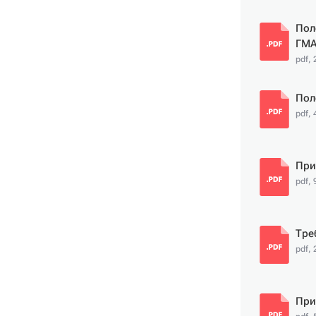
Пол
ГМА
pdf,
Пол
pdf, 
При
pdf, 
Тре
pdf, 
При